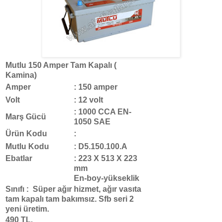
Mutlu 150 Amper Tam Kapalı (
Kamina)
Amper
: 150 amper
Volt
: 12 volt
: 1000 CCA EN-
Marş Gücü
1050 SAE
Ürün Kodu
:
Mutlu Kodu
: D5.150.100.A
Ebatlar
: 223 X 513 X 223
mm
En-boy-yükseklik
Sınıfı :
Süper ağır hizmet, ağır vasıta
tam kapalı tam bakımsız. Sfb seri 2
yeni üretim.
490 TL.