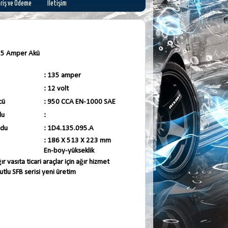
ariş ve Ödeme
İletişim
35 Amper Akü
: 135 amper
: 12 volt
cü
: 950 CCA EN-1000 SAE
du
:
odu
: 1D4.135.095.A
: 186 X 513 X 223 mm
En-boy-yükseklik
ır vasıta ticari araçlar için ağır hizmet
tlu SFB serisi yeni üretim