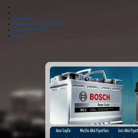
Ana Sayfa
Kampanya ve İndirimdekiler
Sipariş ve Ödeme
İletişim
Ana Sayfa
Mutlu Akü Fiyatları
İnci Akü Fiyat