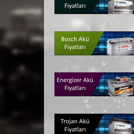
_
_
_