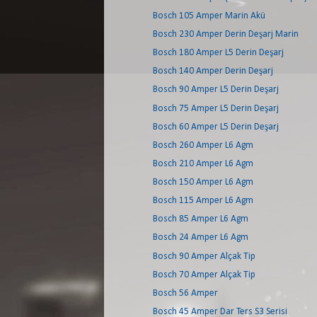
Bosch 105 Amper Marin Akü
Bosch 230 Amper Derin Deşarj Marin
Bosch 180 Amper L5 Derin Deşarj
Bosch 140 Amper Derin Deşarj
Bosch 90 Amper L5 Derin Deşarj
Bosch 75 Amper L5 Derin Deşarj
Bosch 60 Amper L5 Derin Deşarj
Bosch 260 Amper L6 Agm
Bosch 210 Amper L6 Agm
Bosch 150 Amper L6 Agm
Bosch 115 Amper L6 Agm
Bosch 85 Amper L6 Agm
Bosch 24 Amper L6 Agm
Bosch 90 Amper Alçak Tip
Bosch 70 Amper Alçak Tip
Bosch 56 Amper
Bosch 45 Amper Dar Ters S3 Serisi