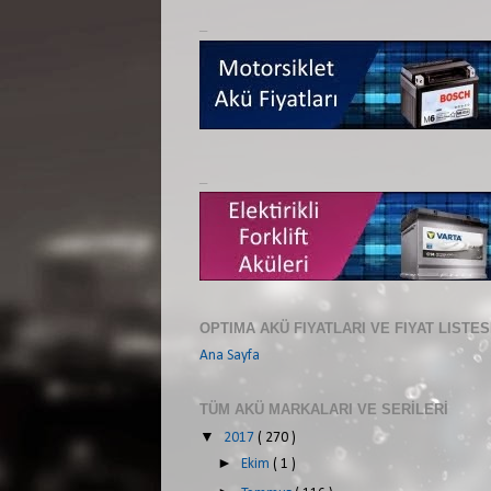
_
_
OPTIMA AKÜ FIYATLARI VE FIYAT LISTES
Ana Sayfa
TÜM AKÜ MARKALARI VE SERİLERİ
▼
2017
( 270 )
►
Ekim
( 1 )