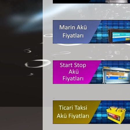
_
_
_