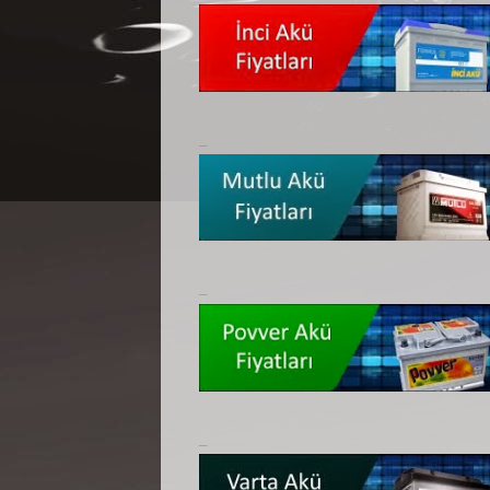
_
_
_