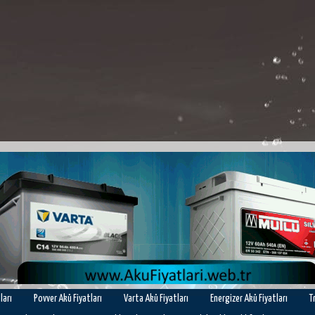
ları
Povver Akü Fiyatları
Varta Akü Fiyatları
Energizer Akü Fiyatları
T