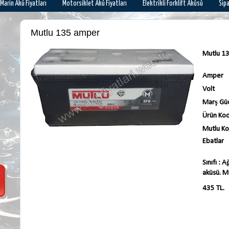
Marin Akü Fiyatları
Motorsiklet Akü Fiyatları
Elektrikli Forklift Aküsü
Sip
Mutlu 135 amper
Mutlu 1
Amper
Volt
Marş Gü
Ürün Ko
Mutlu K
Ebatlar
Sınıfı :
Ağ
aküsü. Mu
435 TL.