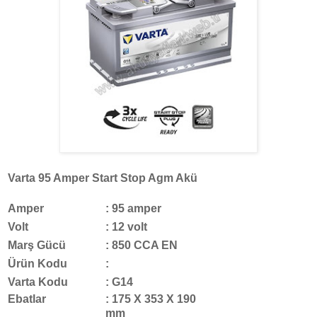
Varta 95 Amper Start Stop Agm Akü
Amper
: 95 amper
Volt
: 12 volt
Marş Gücü
: 850 CCA EN
Ürün Kodu
:
Varta Kodu
: G14
Ebatlar
: 175 X 353 X 190
mm