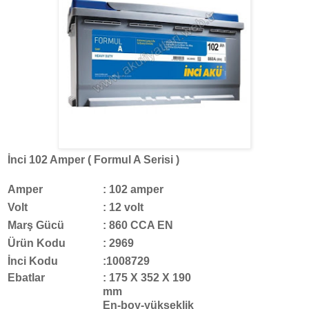
İnci 102 Amper ( Formul A Serisi )
Amper
: 102 amper
Volt
: 12 volt
Marş Gücü
: 860 CCA EN
Ürün Kodu
: 2969
İnci Kodu
:1008729
Ebatlar
: 175 X 352 X 190
mm
En-boy-yükseklik