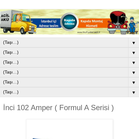
▼
▼
▼
▼
▼
▼
İnci 102 Amper ( Formul A Serisi )